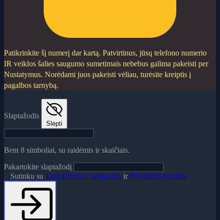
Patikrinkite šį numerį dar kartą.
Patvirtinus, jūsų telefono numerio
IR veiklos šalies saugumo sumetimais nebebus galima pakeisti per
Nustatymus. Norėdami juos pakeisti vėliau, turėsite kreiptis į
pagalbos tarnybą.
Slaptažodis
Slėpti
Bent 8 simboliai, su raidėmis ir skaičiais.
Pakartokite slaptažodį
Sutinku su
Taisyklėmis ir sąlygomis
ir
Privatumo politika