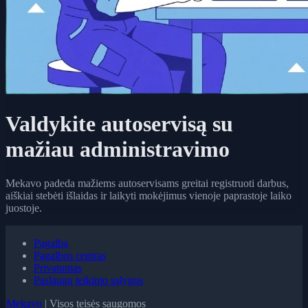
Valdykite autoservisą su
mažiau administravimo
Mekavo padeda mažiems autoservisams greitai registruoti darbus,
aiškiai stebėti išlaidas ir laikyti mokėjimus vienoje paprastoje laiko
juostoje.
Pagalba
Pagalbos centras
Privatumas
Paslaugų teikimo sąlygos
Mekavo
| Visos teisės saugomos