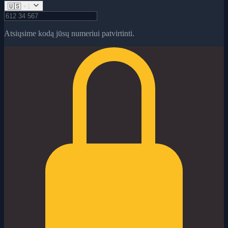
🇺🇸
+1
Atsiųsime kodą jūsų numeriui patvirtinti.