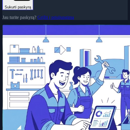
Sukurti paskyrą
Jau turite paskyrą?
Grįžti į prisijungimą