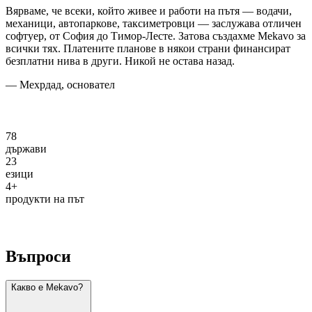
Вярваме, че всеки, който живее и работи на пътя — водачи,
механици, автопаркове, таксиметровци — заслужава отличен
софтуер, от София до Тимор-Лесте. Затова създахме Mekavo за
всички тях. Платените планове в някои страни финансират
безплатни нива в други. Никой не остава назад.
— Мехрдад, основател
78
държави
23
езици
4+
продукти на път
Въпроси
Какво е Mekavo?