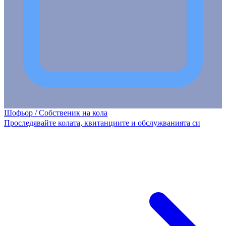
Шофьор / Собственик на кола
Проследявайте колата, квитанциите и обслужванията си