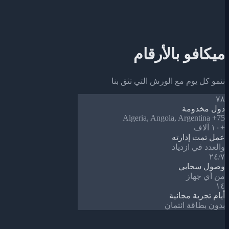
ميكافو بالأرقام
ننمو كل يوم مع الورش التي تثق بنا
٧٨
دول مخدومة
Algeria, Angola, Argentina +75
+١٠ آلاف
عمل تمت إدارته
والعدد في ازدياد
٢٤/٧
وصول سحابي
من أي جهاز
١٤
أيام تجربة مجانية
بدون بطاقة ائتمان