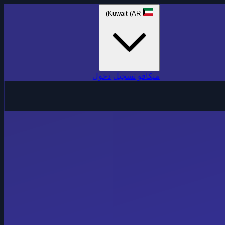
Kuwait (AR)
ميكافو
تسجيل
دخول