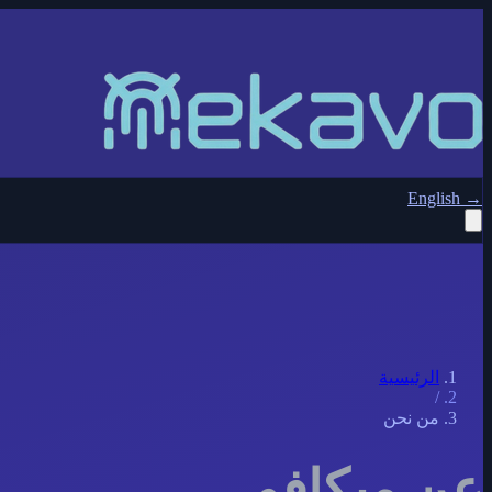
English
→
الرئيسية
/
من نحن
عن ميكافو