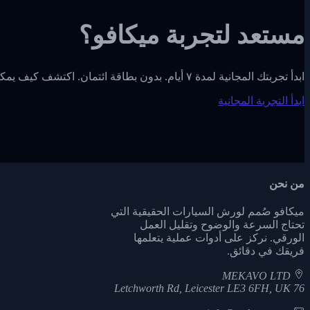
مستعد لتجربة ميكافو؟
ابدأ تجربتك المجانية لمدة ٧ أيام. بدون بطاقة ائتمان. اكتشف كيف يمكن لميكافو تبسيط عمليات ورشتك.
ابدأ التجربة المجانية
من نحن
ميكافو صُمم لورش السيارات الحقيقية التي
تحتاج السرعة والوضوح وتقليل العمل
الورقي. نركز على أدوات عملية يتعلمها
فريقك في دقائق.
MEKAVO LTD
76 Letchworth Rd, Leicester LE3 6FH, UK