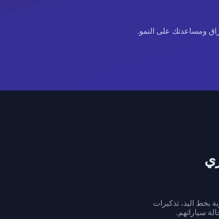
اق ومساعدتك على النمو.
ي
ة بخط اليد، تذكيرات
الة سياراتهم.