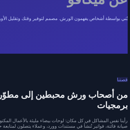
بُني بواسطة أشخاص يفهمون الورش. مصمم لتوفير وقتك وتقليل الأور
قصتنا
من أصحاب ورش محبطين إلى مطوّر
برمجيات
رأينا نفس المشاكل في كل مكان: لوحات بيضاء مليئة بالأعمال المكتوب
صيانة فائتة، فواتير تُنشأ في مستندات وورد، وعملاء يتصلون لمتابعة ح