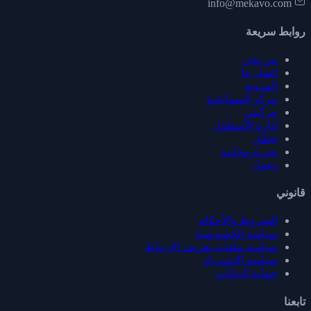
info@mekavo.com
روابط سريعة
من نحن
اتصل بنا
المدونة
مركز المساعدة
مركبتي
إدارة الأسطول
تحقّق
تجربة مجانية
دخول
قانوني
الشروط والأحكام
سياسة الخصوصية
سياسة ملفات تعريف الارتباط
سياسة الاسترداد
حماية البيانات
تابعنا