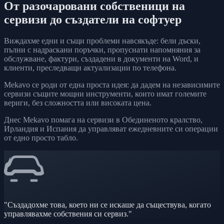
От разочаровани собственици на
сервизи до създатели на софтуер
Виждахме едни и същи проблеми навсякъде: бели дъски,
пълни с надраскани поръчки, пропуснати напомняния за
обслужване, фактури, създадени в документи на Word, и
клиенти, преследващи актуализации по телефона.
Mekavo се роди от една проста идея: да дадем на независимите
сервизи същите мощни инструменти, които имат големите
вериги, без сложността или високата цена.
Днес Mekavo помага на сервизи в Обединеното кралство,
Ирландия и Испания да управляват ежедневните си операции
от едно просто табло.
"Създадохме това, което ни се искаше да съществува, когато
управлявахме собствения си сервиз."