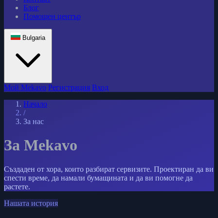
Блог
Помощен център
Bulgaria
Мой Mekavo
Регистрация
Вход
Начало
/
За нас
За Mekavo
Създаден от хора, които разбират сервизите. Проектиран да ви
спести време, да намали бумащината и да ви помогне да
растете.
Нашата история