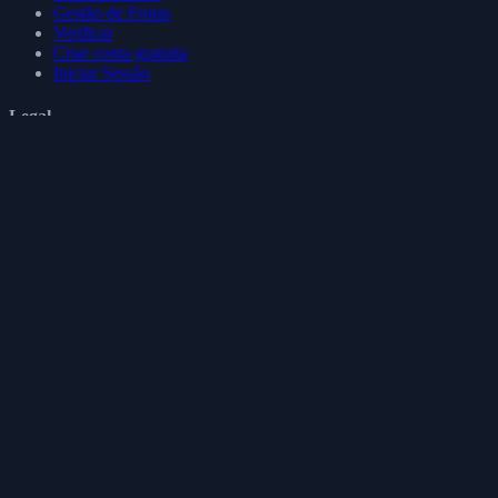
Gestão de Frotas
Verificar
Criar conta gratuita
Iniciar Sessão
Legal
Termos de utilização
Política de privacidade
Política de cookies
Política de reembolso
RGPD
Siga-nos
Fique ligado ao Mekavo para atualizações, dicas e novas
funcionalidades.