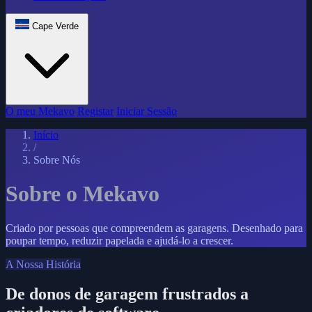
Cape Verde
O meu Mekavo
Registar
Iniciar Sessão
Início
/
Sobre Nós
Sobre o Mekavo
Criado por pessoas que compreendem as garagens. Desenhado para
poupar tempo, reduzir papelada e ajudá-lo a crescer.
A Nossa História
De donos de garagem frustrados a