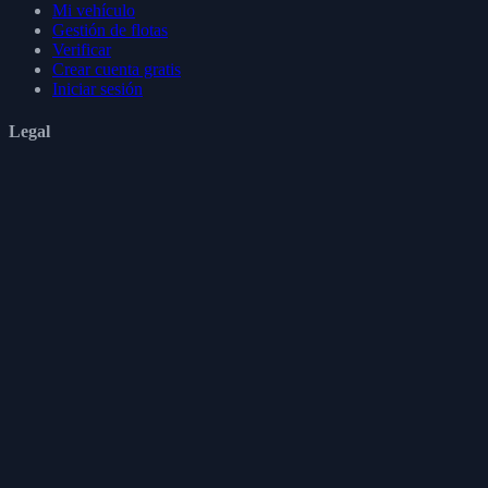
Mi vehículo
Gestión de flotas
Verificar
Crear cuenta gratis
Iniciar sesión
Legal
Condiciones de uso
Política de privacidad
Política de cookies
Política de reembolso
RGPD
Síguenos
Mantente conectado con Mekavo para recibir novedades, consejos y
nuevas funciones.