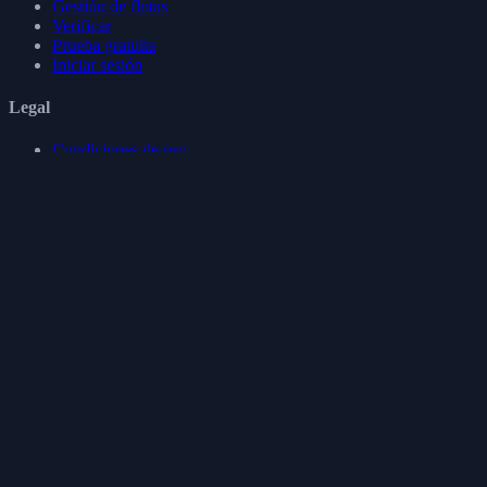
Gestión de flotas
Verificar
Prueba gratuita
Iniciar sesión
Legal
Condiciones de uso
Política de privacidad
Política de cookies
Política de reembolso
RGPD
Síguenos
Mantente conectado con Mekavo para recibir novedades, consejos y
nuevas funciones.