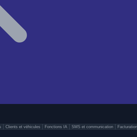
s
Clients et véhicules
Fonctions IA
SMS et communication
Facturatio