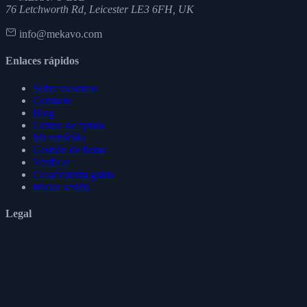
76 Letchworth Rd, Leicester LE3 6FH, UK
info@mekavo.com
Enlaces rápidos
Sobre nosotros
Contacto
Blog
Centro de ayuda
Mi vehículo
Gestión de flotas
Verificar
Crear cuenta gratis
Iniciar sesión
Legal
Condiciones de uso
Política de privacidad
Política de cookies
Política de reembolso
RGPD