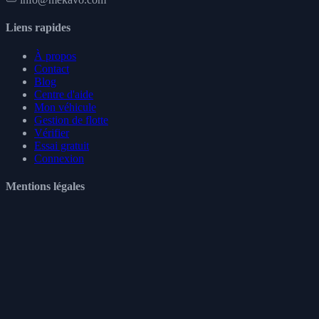
Liens rapides
À propos
Contact
Blog
Centre d'aide
Mon véhicule
Gestion de flotte
Vérifier
Essai gratuit
Connexion
Mentions légales
Conditions d'utilisation
Politique de confidentialité
Politique de cookies
Politique de remboursement
RGPD
Suivez-nous