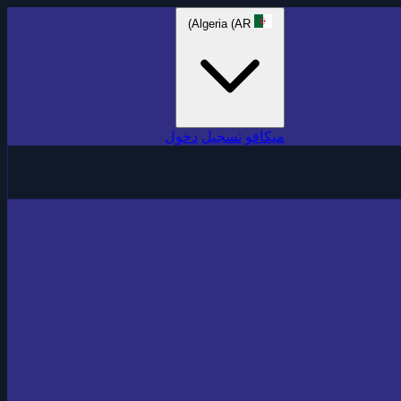
Algeria (AR)
ميكافو
تسجيل
دخول