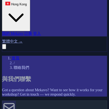
Hong Kong
我的 Mekavo
註冊
登入
繁體中文
→
首頁
/
聯絡我們
與我們聯繫
Got a question about Mekavo? Want to see how it works for your
workshop? Get in touch — we respond quickly.