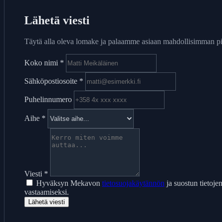
Lähetä viesti
Täytä alla oleva lomake ja palaamme asiaan mahdollisimman p
Koko nimi
*
Sähköpostiosoite
*
Puhelinnumero
Aihe
*
Viesti
*
Hyväksyn Mekavon
tietosuojakäytännön
ja suostun tietojen
vastaamiseksi.
Lähetä viesti