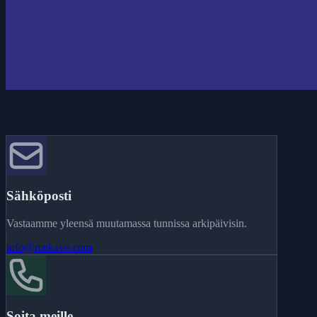
Sähköposti
Vastaamme yleensä muutamassa tunnissa arkipäivisin.
info@mekavo.com
Soita meille