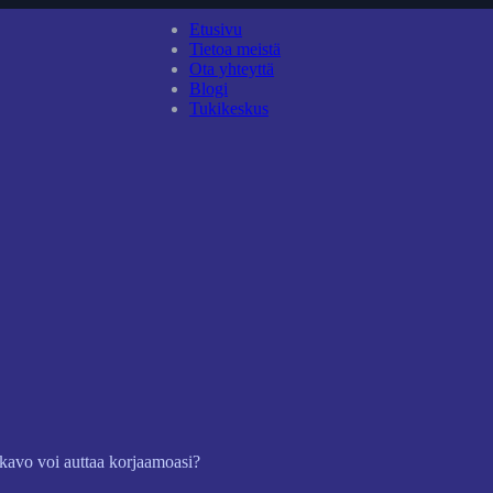
Etusivu
Tietoa meistä
Ota yhteyttä
Blogi
Tukikeskus
ekavo voi auttaa korjaamoasi?