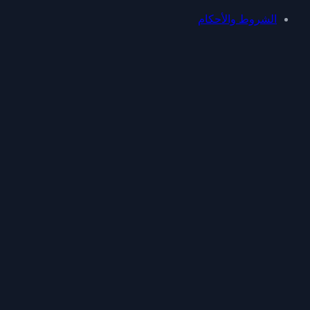
الشروط والأحكام
سياسة الخصوصية
سياسة ملفات تعريف الارتباط
سياسة الاسترداد
حماية البيانات
تابعنا
ابقَ على تواصل مع ميكافو للتحديثات والنصائح والميزات الجديدة.
© جميع الحقوق محفوظة. MEKAVO LTD مسجلة في إنجلترا
وويلز (رقم الشركة ١٦٤٧٧٠٤٤).