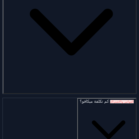
كم تكلفة ميكافو؟
الفواتير والاشتراك