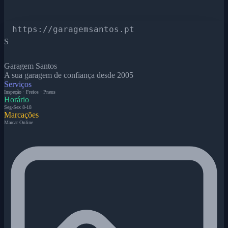
https://garagemsantos.pt
S
Garagem Santos
A sua garagem de confiança desde 2005
Serviços
Inspeção · Freios · Pneus
Horário
Seg-Sex 8-18
Marcações
Marcar Online