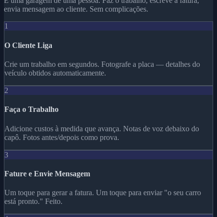
É uma garagem de uma pessoa. Faz o trabalho, escreve a fatura,
envia mensagem ao cliente. Sem complicações.
1
O Cliente Liga
Crie um trabalho em segundos. Fotografe a placa — detalhes do
veículo obtidos automaticamente.
2
Faça o Trabalho
Adicione custos à medida que avança. Notas de voz debaixo do
capô. Fotos antes/depois como prova.
3
Fature e Envie Mensagem
Um toque para gerar a fatura. Um toque para enviar "o seu carro
está pronto." Feito.