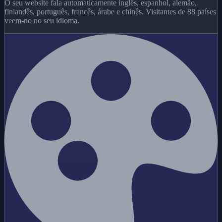
O seu website fala automaticamente inglês, espanhol, alemão,
finlandês, português, francês, árabe e chinês. Visitantes de 88 países
veem-no no seu idioma.