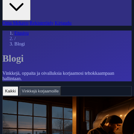
Oma Mekavo
Rekisteröidy
Kirjaudu
Etusivu
/
Blogi
Blogi
Vinkkejä, oppaita ja oivalluksia korjaamosi tehokkaampaan
hallintaan.
Kaikki
Vinkkejä korjaamoille