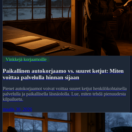
Vinkkejä korjaamoille
Paikallinen autokorjaamo vs. suuret ketjut: Miten
voittaa palvelulla hinnan sijaan
Pienet autokorjaamot voivat voittaa suuret ketjut henkilökohtaisella
palvelulla ja paikallisella läsnäololla. Lue, miten tehdä pienuudesta
kilpailuetu.
maalis 30, 2026