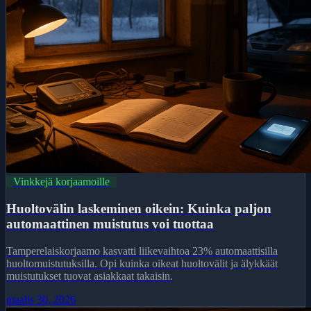
Vinkkejä korjaamoille
Huoltovälin laskeminen oikein: Kuinka paljon
automaattinen muistutus voi tuottaa
Tamperelaiskorjaamo kasvatti liikevaihtoa 23% automaattisilla
huoltomuistutuksilla. Opi kuinka oikeat huoltovälit ja älykkäät
muistutukset tuovat asiakkaat takaisin.
maalis 30, 2026