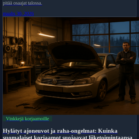
pitää osaajat talossa.
maalis 30, 2026
Vinkkejä korjaamoille
Hylätyt ajoneuvot ja raha-ongelmat: Kuinka
suomalaiset korjaamot suojaavat liiketoimintaansa