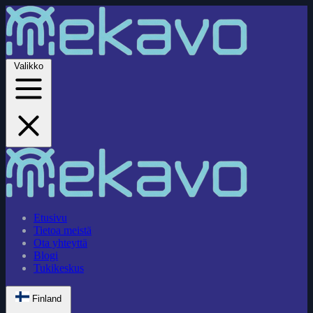
Valikko
Etusivu
Tietoa meistä
Ota yhteyttä
Blogi
Tukikeskus
Finland