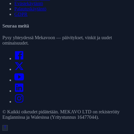
Evästekäytäntö
Palautuskäytäntö
GDPR
Seuraa meitä
Pysy yhteydessä Mekavoon — päivitykset, vinkit ja uudet
ominaisuudet.
© Kaikki oikeudet pidätetään. MEKAVO LTD on rekisteröity
Englannissa ja Walesissa (Yritystunnus 16477044).