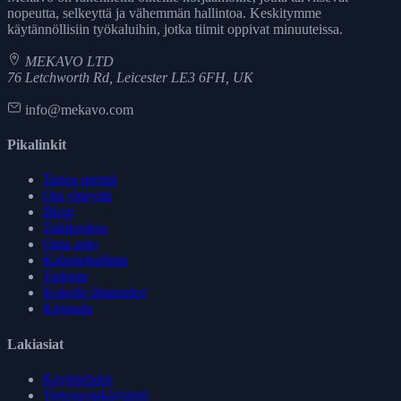
nopeutta, selkeyttä ja vähemmän hallintoa. Keskitymme
käytännöllisiin työkaluihin, jotka tiimit oppivat minuuteissa.
MEKAVO LTD
76 Letchworth Rd, Leicester LE3 6FH, UK
info@mekavo.com
Pikalinkit
Tietoa meistä
Ota yhteyttä
Blogi
Tukikeskus
Oma auto
Kalustohallinta
Tarkista
Kokeile ilmaiseksi
Kirjaudu
Lakiasiat
Käyttöehdot
Tietosuojakäytäntö