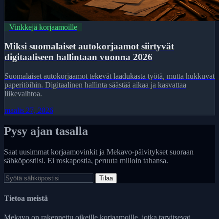
Vinkkejä korjaamoille
Miksi suomalaiset autokorjaamot siirtyvät
digitaaliseen hallintaan vuonna 2026
Suomalaiset autokorjaamot tekevät laadukasta työtä, mutta hukkuvat
paperitöihin. Digitaalinen hallinta säästää aikaa ja kasvattaa
liikevaihtoa.
maalis 27, 2026
Pysy ajan tasalla
Saat uusimmat korjaamovinkit ja Mekavo-päivitykset suoraan
sähköpostiisi. Ei roskapostia, peruuta milloin tahansa.
Tilaa
Tietoa meistä
Mekavo on rakennettu oikeille korjaamoille, jotka tarvitsevat