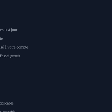
es et à jour
te
sé à votre compte
essai gratuit
applicable
s associés